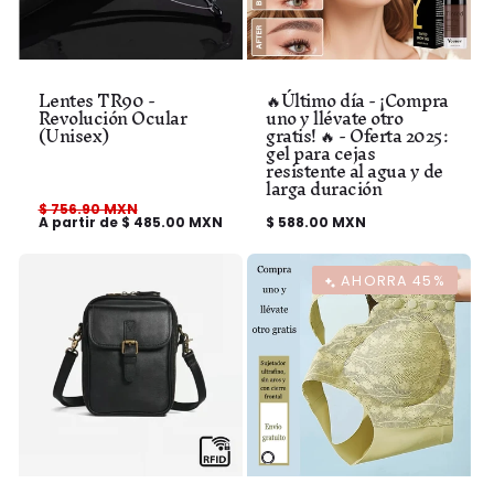
Lentes TR90 -
🔥Último día - ¡Compra
Revolución Ocular
uno y llévate otro
(Unisex)
gratis! 🔥 - Oferta 2025:
gel para cejas
resistente al agua y de
larga duración
Precio
$ 756.90 MXN
Precio
habitual
A partir de $ 485.00 MXN
de
Precio
$ 588.00 MXN
oferta
habitual
AHORRA 45%
Variante
Variante
Variante
agotada