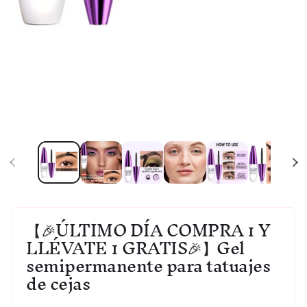
Abrir
elemento
multimedia
1
en
una
ventana
modal
【🎉ÚLTIMO DÍA COMPRA 1 Y
LLÉVATE 1 GRATIS🎉】Gel
semipermanente para tatuajes
de cejas