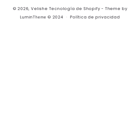
Formas
© 2026,
Velishe
Tecnología de Shopify
- Theme by
de
Lumin
© 2024
Política de privacidad
Theme
pago