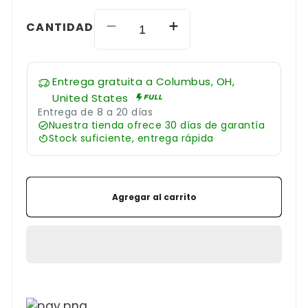
CANTIDAD
Reducir
Aumentar
cantidad
cantidad
para
para
Entrega gratuita a
Columbus, OH,
【🎉
【🎉
United States
ÚLTIMO
ÚLTIMO
Entrega de 8 a 20 días
DÍA
DÍA
Nuestra tienda ofrece 30 días de garantía
COMPRA
COMPRA
Stock suficiente, entrega rápida
1
1
Y
Y
LLÉVATE
LLÉVATE
Agregar al carrito
1
1
GRATIS
GRATIS
🎉】
🎉】
Gel
Gel
semipermanente
semipermanente
para
para
Formas
tatuajes
tatuajes