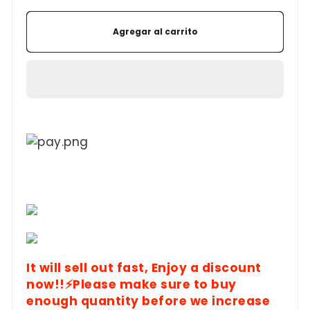
gratis：
gratis：
Ropa
Ropa
Agregar al carrito
interior
interior
100%
100%
algodón
algodón
con
con
botones
botones
delanteros
delanteros
Formas
de
pago
It will sell out fast, Enjoy a discount
now!!⚡Please make sure to buy
enough quantity before we increase