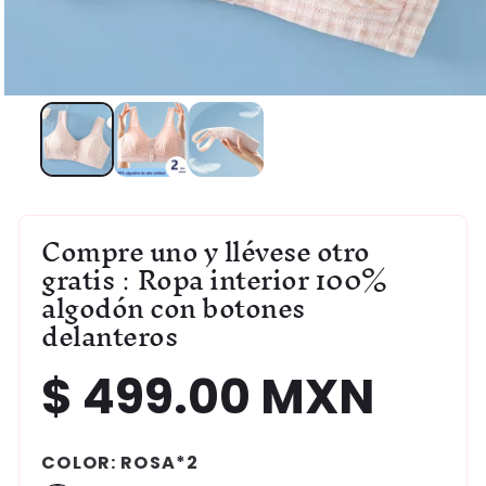
Abrir
elemento
multimedia
1
en
una
ventana
modal
Compre uno y llévese otro
gratis：Ropa interior 100%
algodón con botones
delanteros
$ 499.00 MXN
Precio
habitual
COLOR:
ROSA*2