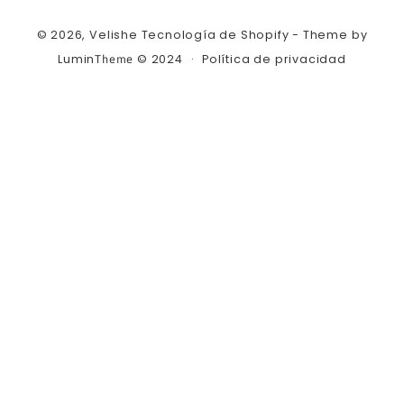
Formas
© 2026,
Velishe
Tecnología de Shopify
- Theme by
de
Lumin
© 2024
Política de privacidad
Theme
pago