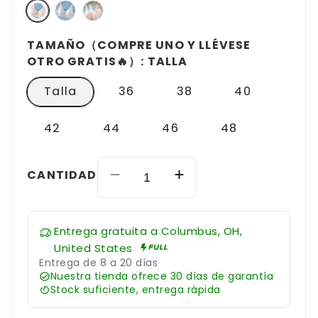
TAMAÑO（COMPRE UNO Y LLÉVESE
OTRO GRATIS🔥）:
TALLA
Talla
36
38
40
42
44
46
48
CANTIDAD
Reducir
Aumentar
cantidad
cantidad
para
para
Entrega gratuita a
Columbus, OH,
Compre
Compre
United States
uno
uno
Entrega de 8 a 20 días
y
y
Nuestra tienda ofrece 30 días de garantía
llévese
llévese
Stock suficiente, entrega rápida
otro
otro