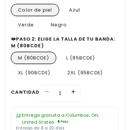
Color de piel
Azul
Verde
Negro
❤️PASO 2: ELIGE LA TALLA DE TU BANDA:
M (80BCDE)
M (80BCDE)
L (85BCDE)
XL (90BCDE)
2XL (95BCDE)
CANTIDAD
Reducir
Aumentar
cantidad
cantidad
para
para
Entrega gratuita a
Columbus, OH,
Ropa
Ropa
United States
interior
interior
Entrega de 8 a 20 días
moldeadora
moldeadora