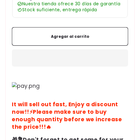
Nuestra tienda ofrece 30 días de garantía
antigravedad
antigravedad
Stock suficiente, entrega rápida
Agregar al carrito
Formas
de
pago
It will sell out fast, Enjoy a discount
now!!⚡Please make sure to buy
enough quantity before we increase
the price!!!🔥
🎁💐Don't forget to get some for your