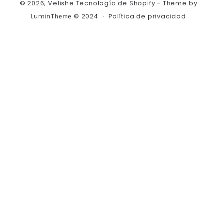
© 2026,
Velishe
Tecnología de Shopify
- Theme by
de
Lumin
© 2024
Política de privacidad
Theme
pago