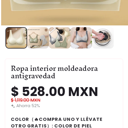
Abrir
elemento
multimedia
1
en
una
ventana
modal
Ropa interior moldeadora
antigravedad
$ 528.00 MXN
Precio
Precio
$ 1,119.00 MXN
de
Ahorra 52%
habitual
oferta
COLOR（🔥COMPRA UNO Y LLÉVATE
OTRO GRATIS）:
COLOR DE PIEL