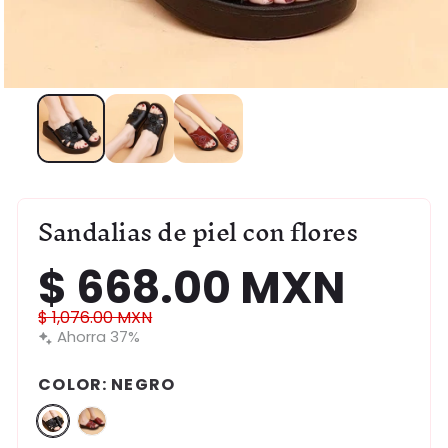
Abrir
elemento
multimedia
1
en
una
ventana
modal
Sandalias de piel con flores
$ 668.00 MXN
Precio
Precio
$ 1,076.00 MXN
de
Ahorra 37%
habitual
oferta
COLOR:
NEGRO