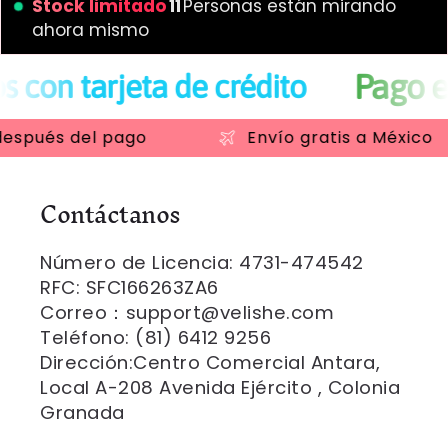
Stock limitado
11
Personas están mirando
ahora mismo
Pago en efecti
eta de crédito
pués del pago
Envío gratis a México
Contáctanos
Número de Licencia: 4731-474542
RFC: SFC166263ZA6
Correo：support@velishe.com
Teléfono: (81) 6412 9256
Dirección:Centro Comercial Antara,
Local A-208 Avenida Ejército , Colonia
Granada