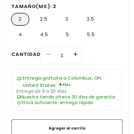
TAMAÑO(MX):
2
2
2.5
3
3.5
4
4.5
5
5.5
CANTIDAD
Reducir
Aumentar
cantidad
cantidad
para
para
Entrega gratuita a
Columbus, OH,
Sandalias
Sandalias
United States
de
de
Entrega de 8 a 20 días
piel
piel
Nuestra tienda ofrece 30 días de garantía
con
con
Stock suficiente, entrega rápida
flores
flores
Agregar al carrito