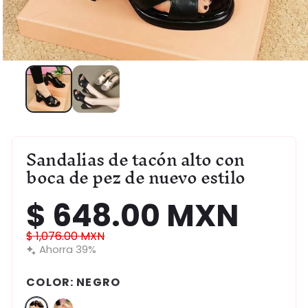
Abrir
elemento
multimedia
1
en
una
ventana
modal
Sandalias de tacón alto con
boca de pez de nuevo estilo
$ 648.00 MXN
Precio
Precio
$ 1,076.00 MXN
de
Ahorra 39%
habitual
oferta
COLOR:
NEGRO