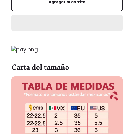
pez
pez
Agregar al carrito
de
de
nuevo
nuevo
estilo
estilo
Formas
de
pago
Carta del tamaño