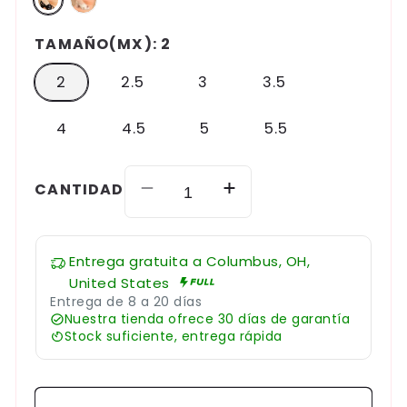
TAMAÑO(MX):
2
2
2.5
3
3.5
4
4.5
5
5.5
CANTIDAD
Reducir
Aumentar
cantidad
cantidad
para
para
Entrega gratuita a
Columbus, OH,
Sandalias
Sandalias
United States
de
de
Entrega de 8 a 20 días
tacón
tacón
Nuestra tienda ofrece 30 días de garantía
alto
alto
Stock suficiente, entrega rápida
con
con
boca
boca
de
de